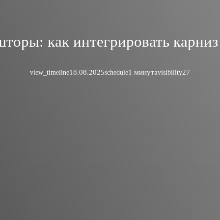
торы: как интегрировать карниз
18.08.2025
1 минута
27
view_timeline
schedule
visibility