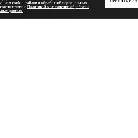
ПРИНЯТЬ И З
ванием cookie-файлов и обработкой персональных
 соответствии с
Политикой в отношении обработки
ьных данных
.
к интегрировать карниз и не исп
 чистоте. Одним из популярных приёмов, позволяющих скры
 декоративный элемент, а функциональное решение, которое 
интерьер выглядит аккуратнее. Карниз спрятан в специально
тно в спальнях, гостиных и зонах с панорамными окнами.
 делается
ом, в котором скрывается карниз. При монтаже сначала ус
упая от стены. Получается аккуратная полоса, из которой вы