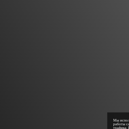
Мы испол
работы са
трафика. 