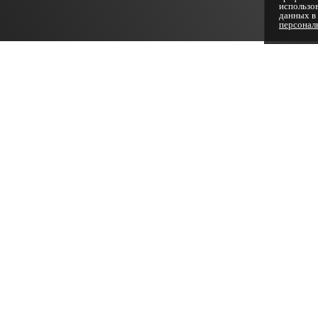
использо
данных в
персонал
Потолок с нишей под шторы: ка
Современные интерьеры всё чаще стремятся к визуальной
стала ниша под шторы в натяжном потолке. Это не просто
Когда потолок сплошной, а шторы выходят из ниоткуда — 
потолка, визуально вытягивая стены. Особенно это эффек
Что такое ниша под шторы и как она
Ниша — это углубление между стеной и натяжным потолк
границу ниши. Затем монтируется основной потолок, отст