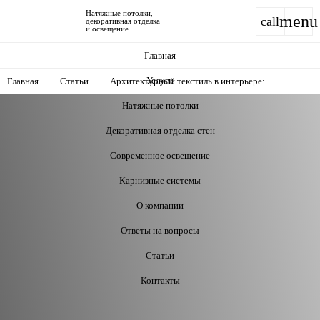
Натяжные потолки,
menu
call
декоративная отделка
и освещение
Главная
Услуги
Главная
Статьи
Архитектурный текстиль в интерьере:
преимущества перед обоями и покраской
Натяжные потолки
Декоративная отделка стен
Современное освещение
Карнизные системы
О компании
Ответы на вопросы
Статьи
Контакты