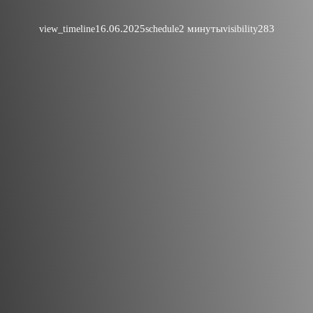
16.06.2025
2 минуты
283
view_timeline
schedule
visibility