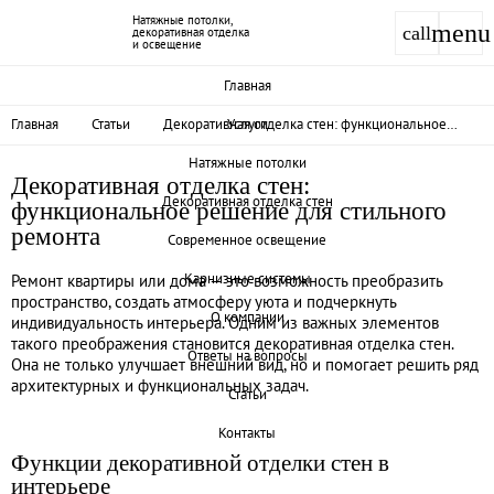
Натяжные потолки,
menu
call
декоративная отделка
и освещение
Главная
Услуги
Главная
Статьи
Декоративная отделка стен: функциональное
решение для стильного ремонта
Натяжные потолки
Декоративная отделка стен:
Декоративная отделка стен
функциональное решение для стильного
ремонта
Современное освещение
Карнизные системы
Ремонт квартиры или дома — это возможность преобразить
пространство, создать атмосферу уюта и подчеркнуть
О компании
индивидуальность интерьера. Одним из важных элементов
такого преображения становится декоративная отделка стен.
Ответы на вопросы
Она не только улучшает внешний вид, но и помогает решить ряд
архитектурных и функциональных задач.
Статьи
Контакты
Функции декоративной отделки стен в
интерьере