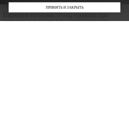
ПРИНЯТЬ И ЗАКРЫТЬ
Парящие потолки: Уход, ошибки при
установке и советы по долговечности
Что такое парящие потолки и почему они
популярны?
Парящие потолки — это разновидность натяжных потолков с
скрытой подсветкой по периметру, создающей эффект
«плавания в воздухе». Светодиодная лента, спрятанная в
специальном профиле, подчёркивает контур потолка, визуально
отделяя его от стен. Такой дизайн добавляет лёгкости интерьеру,
расширяет пространство и создаёт мягкое, рассеянное
освещение.
Но чтобы парящий потолок действительно выглядел эффектно,
важно не только выбрать качественные материалы, но и
правильно его установить и обслуживать.