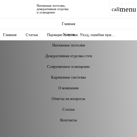
Натяжные потолки,
menu
call
декоративная отделка
и освещение
Главная
Услуги
Главная
Статьи
Парящие потолки: Уход, ошибки при
установке и советы по долговечности
Натяжные потолки
Декоративная отделка стен
Современное освещение
Карнизные системы
О компании
Ответы на вопросы
Статьи
Контакты