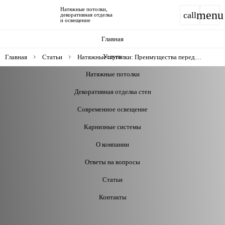
Натяжные потолки,
menu
call
декоративная отделка
и освещение
Главная
Услуги
Главная
Статьи
Натяжные потолки: Преимущества перед
традиционными покрытиями и влияние на
визуальное восприятие пространства
Натяжные потолки
Декоративная отделка стен
Современное освещение
Карнизные системы
О компании
Ответы на вопросы
Статьи
Контакты