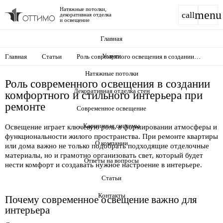
Натяжные потолки,
menu
call
декоративная отделка
и освещение
Главная
Услуги
Главная
Статьи
Роль современного освещения в создании
комфортного и стильного интерьера при
ремонте
Натяжные потолки
Роль современного освещения в создании
Декоративная отделка стен
комфортного и стильного интерьера при
ремонте
Современное освещение
Карнизные системы
Освещение играет ключевую роль в формировании атмосферы и
функциональности жилого пространства. При ремонте квартиры
О компании
или дома важно не только подобрать подходящие отделочные
материалы, но и грамотно организовать свет, который будет
Ответы на вопросы
нести комфорт и создавать нужное настроение в интерьере.
Статьи
Контакты
Почему современное освещение важно для
интерьера