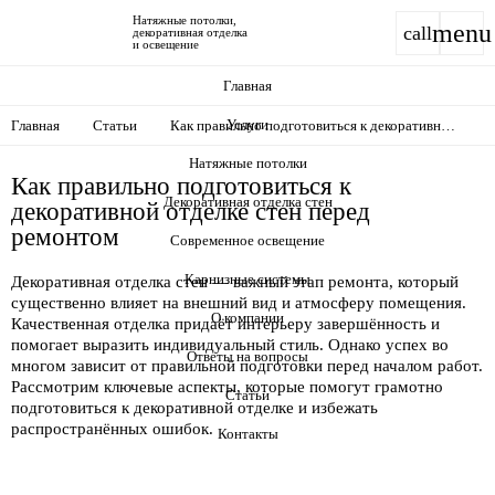
Натяжные потолки,
menu
call
декоративная отделка
и освещение
Главная
Услуги
Главная
Статьи
Как правильно подготовиться к декоративной
отделке стен перед ремонтом
Натяжные потолки
Как правильно подготовиться к
Декоративная отделка стен
декоративной отделке стен перед
ремонтом
Современное освещение
Карнизные системы
Декоративная отделка стен — важный этап ремонта, который
существенно влияет на внешний вид и атмосферу помещения.
О компании
Качественная отделка придаёт интерьеру завершённость и
помогает выразить индивидуальный стиль. Однако успех во
Ответы на вопросы
многом зависит от правильной подготовки перед началом работ.
Рассмотрим ключевые аспекты, которые помогут грамотно
Статьи
подготовиться к декоративной отделке и избежать
распространённых ошибок.
Контакты