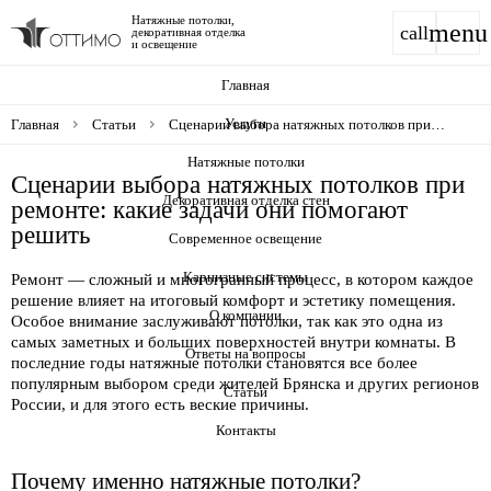
Натяжные потолки,
menu
call
декоративная отделка
и освещение
Главная
Услуги
Главная
Статьи
Сценарии выбора натяжных потолков при
ремонте: какие задачи они помогают решить
Натяжные потолки
Сценарии выбора натяжных потолков при
Декоративная отделка стен
ремонте: какие задачи они помогают
решить
Современное освещение
Карнизные системы
Ремонт — сложный и многогранный процесс, в котором каждое
решение влияет на итоговый комфорт и эстетику помещения.
О компании
Особое внимание заслуживают потолки, так как это одна из
самых заметных и больших поверхностей внутри комнаты. В
Ответы на вопросы
последние годы натяжные потолки становятся все более
популярным выбором среди жителей Брянска и других регионов
Статьи
России, и для этого есть веские причины.
Контакты
Почему именно натяжные потолки?