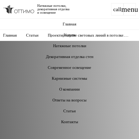
Натяжные потолки,
menu
call
декоративная отделка
и освещение
Главная
Услуги
Главная
Статьи
Проектирование световых линий в потолке.
Технологии и уникальные эффекты
Натяжные потолки
Декоративная отделка стен
Современное освещение
Карнизные системы
О компании
Ответы на вопросы
Статьи
Контакты