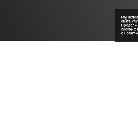
Мы испол
сайта, ул
Продолжа
cookie-ф
с
Политик
Скрытый карниз в натяжном пот
Что такое скрытый карниз и зачем он н
Современные интерьеры всё чаще отказываются от громо
является скрытый карниз в натяжном потолке.
Это система, при которой шторы или тюль крепятся к к
будто текстиль спускается прямо с потолка, без видимы
элегантности.
Такой вариант особенно популярен в спальнях, гостиных 