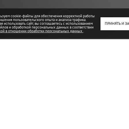
keyboard_arrow_down
ьзуем cookie-файлы для обеспечения корректной работы
учшения пользовательского опыта и анализа трафика.
я использовать сайт, вы соглашаетесь с использованием
ПРИНЯТЬ И З
айлов и обработкой персональных данных в соответствии
ой в отношении обработки персональных данных
.
олке: как добиться эффектного 
ужен
здких конструкций и стремятся к визуальной лёгкости. Одн
арнизу, установленному в нише между основным потолком и 
х элементов крепления. Это визуально увеличивает высоту 
и залах, где важно сохранить чистоту линий и ничего не п