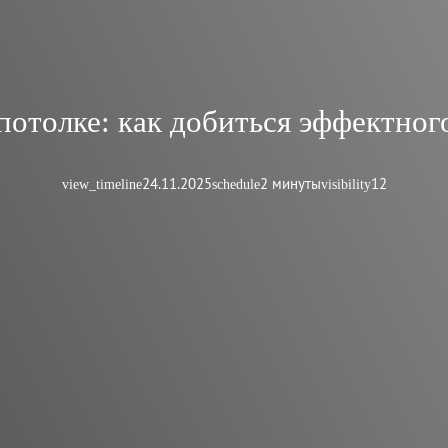
отолке: как добиться эффектног
24.11.2025
2 минуты
12
view_timeline
schedule
visibility