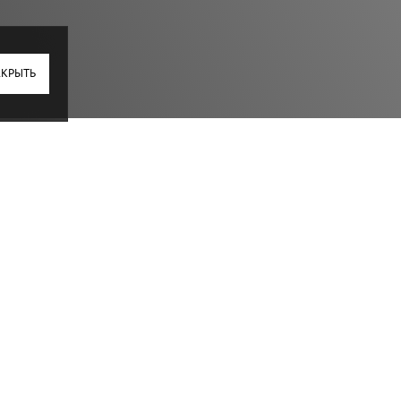
АКРЫТЬ
дизайна без лишних деталей
им из решений, которое помогает этого добиться,
натяжным полотном. В результате создаётся эффект,
комнаты и добавляет интерьеру аккуратности и
ерегружать. Также скрытый карниз помогает грамотно