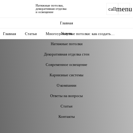
Натяжные потолки,
menu
call
декоративная отделка
и освещение
Главная
Услуги
Главная
Статьи
Многоуровневые потолки: как создать
стильный интерьер с перепадами высоты
Натяжные потолки
Декоративная отделка стен
Современное освещение
Карнизные системы
О компании
Ответы на вопросы
Статьи
Контакты